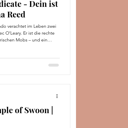
icate - Dein ist
ha Reed
o verachtet im Leben zwei
c O’Leary. Er ist die rechte
rischen Mobs – und ein
, seit sie ihn auf der
din zum ersten Mal getroffen
 Mica dazu, Alec auf eine
iko zu begleiten.
sie zusammen, was hitzige
te mit sich bringt. Doch
ple of Swoon |