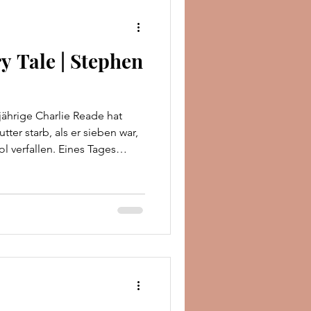
ernzuhalten, steht Sha
ry Tale | Stephen
hrige Charlie Reade hat
tter starb, als er sieben war,
l verfallen. Eines Tages
 gemiedene mysteriöse
ein Geheimnis, das Charlie
rliche Reise in eine andere,
ben mächtige Kreaturen ihr
Einwohner sehen in Charlie
er erst die Prinz