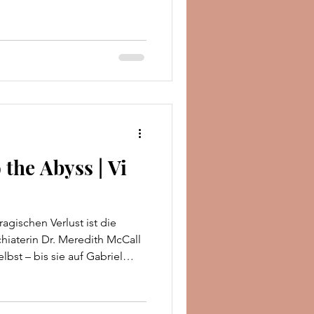
 Doch die Einsamkeit setzt
ls gedacht hätte, und mehr als
Verstand zu verlieren. Je
Livingstone kommt, desto
mnisvolle Geschichte seines
 die eng mit der der Fa
 the Abyss | Vi
ischen Verlust ist die
hiaterin Dr. Meredith McCall
lbst – bis sie auf Gabriel
schmerzvollsten Kapitel
so unbeschwert weiterleben,
n liegt? Aus der zufälligen