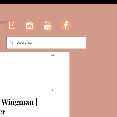
takt
e Wingman |
er