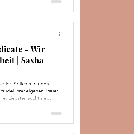
 düstere Obsession. Als
in ihrer Praxis auftaucht,
scheidung, die a
dicate - Wir
heit | Sasha
ller tödlicher Intrigen
Strudel ihrer eigenen Trauer.
rer Liebsten sucht sie
eg aus ihrem Schmerz. Im
en Nachtleben zu vergessen,
s ihr Bruder, das Oberhaupt
hat. Als er sie in ein
nada schickt, um sie von