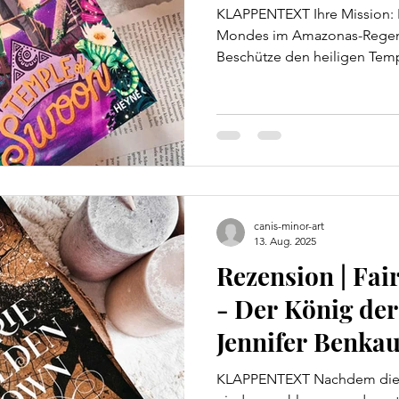
KLAPPENTEXT Ihre Mission: F
Mondes im Amazonas-Regenw
Beschütze den heiligen Tempe
canis-minor-art
13. Aug. 2025
Rezension | Fa
- Der König de
Jennifer Benka
KLAPPENTEXT Nachdem die Pr