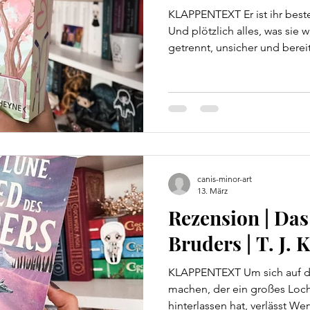
KLAPPENTEXT Er ist ihr bester
Und plötzlich alles, was sie w
getrennt, unsicher und berei
voll auszukosten. An ihrer S
Eishockey-Profi, attraktiver 
langjähriger bester Freund. 
bringt er Darcy alles bei, wa
über Männer wissen muss. Ha
Herzen zu erobern – aber nic
canis-minor-art
13. März
Rezension | Das
Bruders | T. J. 
KLAPPENTEXT Um sich auf d
machen, der ein großes Loc
hinterlassen hat, verlässt We