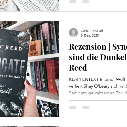
Begegnung wird schnell eine
Gabriel schließlich unwissend 
steht Meredith vor einer Ent
canis-minor-art
8. Dez. 2025
Rezension | Syn
sind die Dunkel
Reed
KLAPPENTEXT In einer Welt vo
verliert Shay O'Leary sich im 
Seit dem gewaltsamen Tod ih
verzweifelt nach einem Ausw
Versuch, ihn im mexikanisch
setzt sie alles aufs Spiel, wa
des irischen Mobs, aufgebaut 
abgelegenes Safehouse in Ka