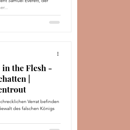
eht Samuel Everett, der
r...
 in the Flesh -
chatten |
entrout
recklichen Verrat befinden
Gewalt des falschen Königs