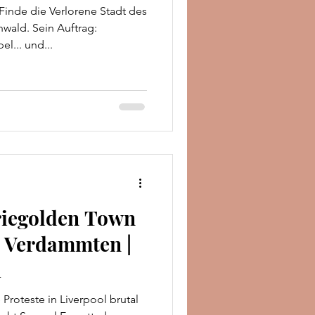
inde die Verlorene Stadt des
ald. Sein Auftrag:
l... und...
iriegolden Town
r Verdammten |
u
oteste in Liverpool brutal