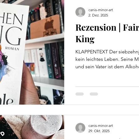
gefährlichen Versuchungen f
canis-minor-art
2. Dez. 2025
Rezension | Fai
King
KLAPPENTEXT Der siebzehnjä
kein leichtes Leben. Seine Mu
und sein Vater ist dem Alkoho
offenbart ihm der von allen
Nachbar auf dem Sterbebett 
schließlich auf eine abenteue
fremde Welt führt. Dort trei
Unwesen. Die unterdrückten 
ihren Retter. Aber dazu muss 
canis-minor-art
29. Okt. 2025