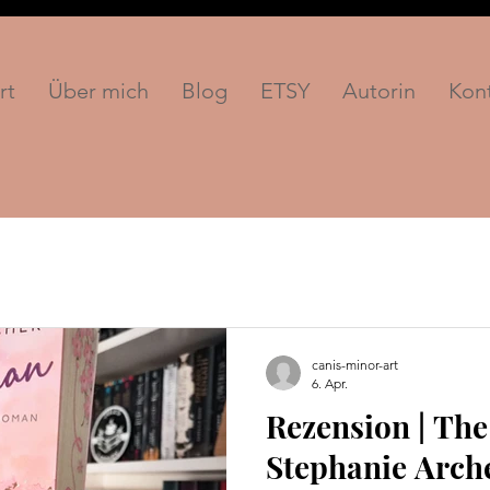
rt
Über mich
Blog
ETSY
Autorin
Kon
canis-minor-art
6. Apr.
Rezension | Th
Stephanie Arch