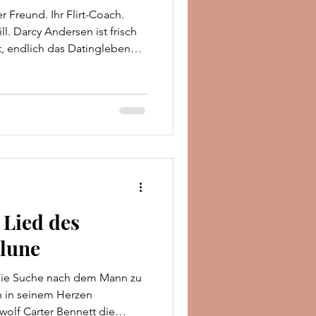
 Freund. Ihr Flirt-Coach.
ill. Darcy Andersen ist frisch
t, endlich das Datingleben
eite: Hayden Owens,
Frauenschwarm – und ihr
Als ihr persönlicher Wingman
s sie seiner Meinung nach
yden versteht sich darauf,
ht darauf, was
 Lied des
Klune
ie Suche nach dem Mann zu
h in seinem Herzen
rwolf Carter Bennett die