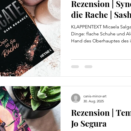
Rezension | Synd
die Rache | Sas
KLAPPENTEXT Micaela Salgad
Dinge: flache Schuhe und Ale
Hand des Oberhauptes des i
attraktiver Dorn in ihrem Auge
Hochzeit ihrer besten Freun
hat. Ein brutaler Mord bringt
Rachemission quer durch Mex
Gezwungenermaßen arbeiten 
Diskussionen und heiße Näch
Mica verf
canis-minor-art
30. Aug. 2025
Rezension | Tem
Jo Segura