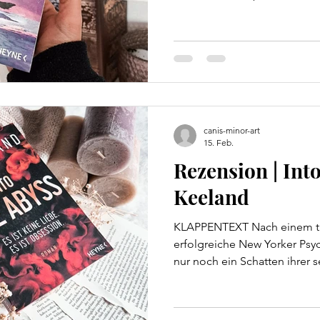
Geborgenheit seines Rudels.
Carter stärker zu als er jema
einmal ist er kurz davor, den 
näher er seinem Ziel Gavin 
tiefer dringt er in die gehei
Rudels vor. Eine Geschichte,
canis-minor-art
15. Feb.
Rezension | Into
Keeland
KLAPPENTEXT Nach einem trag
erfolgreiche New Yorker Psyc
nur noch ein Schatten ihrer se
Wright trifft, der mit ihrem 
verbunden ist. Wie kann er 
während ihr Leben in Scherbe