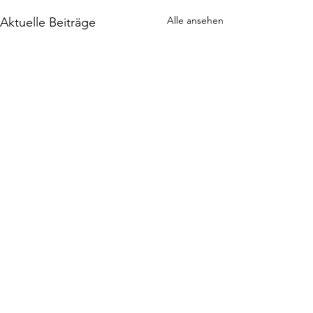
Alle ansehen
Aktuelle Beiträge
Rezension | Spellcaster |
Jaymin Eve
KLAPPENTEXT Nie hätte ich
Kommentare