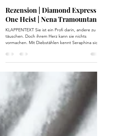
canis-minor-art
7. Jan.
Rezension | Diamond Express -
One Heist | Nena Tramountani
KLAPPENTEXT Sie ist ein Profi darin, andere zu
täuschen. Doch ihrem Herz kann sie nichts
vormachen. Mit Diebstählen kennt Seraphina sich
aus. Und damit, steinreichen Leuten etwas
vorzuspielen. Als Freundin von Adrian
Montparnasse trinkt sie an Bord der Diamond
Empress täglich Champagner zum Frühstück und
schmiedet dabei heimlich Pläne. Sie spielt die
Rolle des It-Girls schon so lange, dass sie beinahe
glaubt, tatsächlich dieser gefühlskalte Mensch
geworden zu sein. Wäre da ni