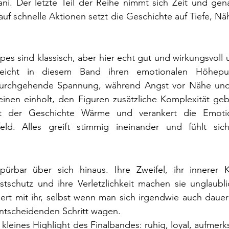
i. Der letzte Teil der Reihe nimmt sich Zeit und genau
auf schnelle Aktionen setzt die Geschichte auf Tiefe, Nä
pes sind klassisch, aber hier echt gut und wirkungsvoll 
eicht in diesem Band ihren emotionalen Höhepun
 durchgehende Spannung, während Angst vor Nähe und
einen einholt, den Figuren zusätzliche Komplexität ge
bt der Geschichte Wärme und verankert die Emoti
ld. Alles greift stimmig ineinander und fühlt sich
pürbar über sich hinaus. Ihre Zweifel, ihr innerer 
tschutz und ihre Verletzlichkeit machen sie unglaubli
ebert mit ihr, selbst wenn man sich irgendwie auch dauer
ntscheidenden Schritt wagen.
n kleines Highlight des Finalbandes: ruhig, loyal, aufmer