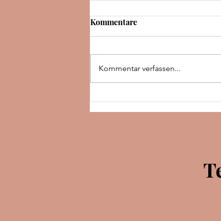
Kommentare
Kommentar verfassen...
Rezension | The night we met
| Abby Jimenez
T