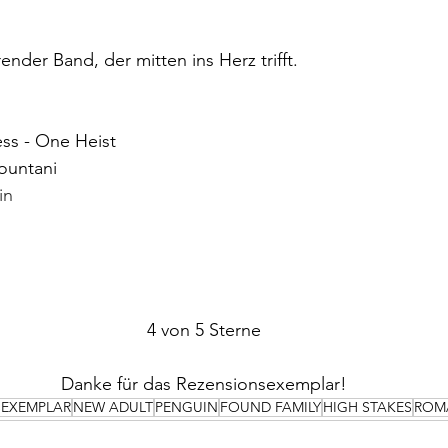
render Band, der mitten ins Herz trifft.
ss - One Heist
ountani
in
4 von 5 Sterne
Danke für das Rezensionsexemplar!
SEXEMPLAR
NEW ADULT
PENGUIN
FOUND FAMILY
HIGH STAKES
ROM