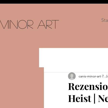
Sta
 Minor Art
canis-minor-art
7. J
Rezensio
Heist | 