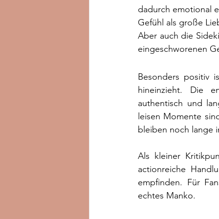
dadurch emotional ex
Gefühl als große Li
Aber auch die Sideki
eingeschworenen Gem
Besonders positiv i
hineinzieht. Die e
authentisch und lan
leisen Momente sind
bleiben noch lange 
Als kleiner Kritikp
actionreiche Handl
empfinden. Für Fans
echtes Manko.