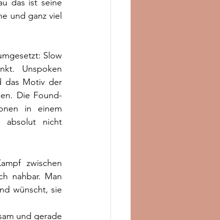
 das ist seine 
he und ganz viel 
umgesetzt: Slow 
kt. Unspoken 
 das Motiv der 
ben. Die Found-
onen in einem 
 absolut nicht 
Kampf zwischen 
ch nahbar. Man 
nd wünscht, sie 
ksam und gerade 