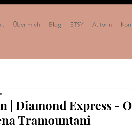
rt
Über mich
Blog
ETSY
Autorin
Kon
an.
n | Diamond Express - 
Nena Tramountani