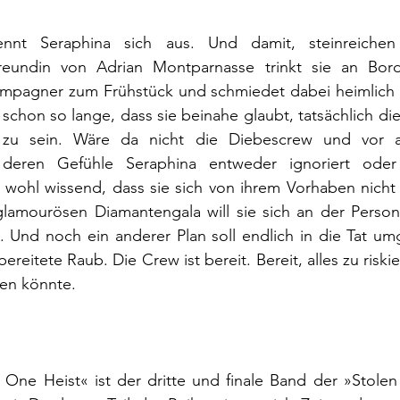
ennt Seraphina sich aus. Und damit, steinreichen
Freundin von Adrian Montparnasse trinkt sie an Bor
mpagner zum Frühstück und schmiedet dabei heimlich Plä
s schon so lange, dass sie beinahe glaubt, tatsächlich die
u sein. Wäre da nicht die Diebescrew und vor al
, deren Gefühle Seraphina entweder ignoriert oder
wohl wissend, dass sie sich von ihrem Vorhaben nicht a
glamourösen Diamantengala will sie sich an der Person 
 Und noch ein anderer Plan soll endlich in die Tat umg
reitete Raub. Die Crew ist bereit. Bereit, alles zu risk
eren könnte.
One Heist« ist der dritte und finale Band der »Stolen