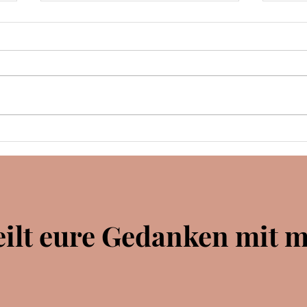
Rezension | Spellcaster |
Jaymin Eve
KLAPPENTEXT Nie hätte ich
gedacht, am Weatherstone
College, der renommiertesten
Zauberschule der Welt,
angenommen zu werden. Es ist
Rezen
nicht so, dass ich keine Magie
M. 
besäße. Sie ist nur ...
unberechenbar
eilt eure Gedanken mit m