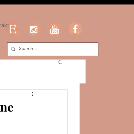
takt
One