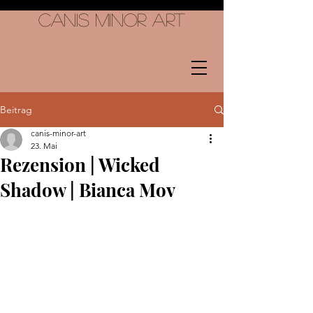
Canis Minor Art
Beitrag
canis-minor-art
23. Mai
Rezension | Wicked
Shadow | Bianca Mov