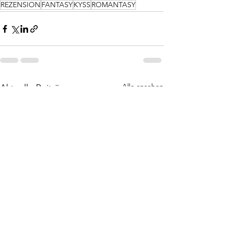
REZENSION
FANTASY
KYSS
ROMANTASY
Alle ansehen
Aktuelle Beiträge