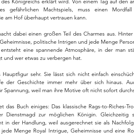
 des Königreichs erklärt wird. Von einem Tag auf den an
es gefährlichen Machtspiels, muss einen Mordfall 
ie am Hof überhaupt vertrauen kann.
macht dabei einen großen Teil des Charmes aus. Hinter 
 Geheimnisse, politische Intrigen und jede Menge Perso
entsteht eine spannende Atmosphäre, in der man ständ
gt und wer etwas zu verbergen hat.
Hauptfigur sehr. Sie lässt sich nicht einfach einschüch
e der Geschichte immer mehr über sich hinaus. Auc
r Spannung, weil man ihre Motive oft nicht sofort durc
t das Buch einiges: Das klassische Rags-to-Riches-Trop
Dienstmagd zur möglichen Königin. Gleichzeitig st
n der Handlung, weil ausgerechnet sie als Nachfolge
jede Menge Royal Intrigue, Geheimnisse und eine Ro