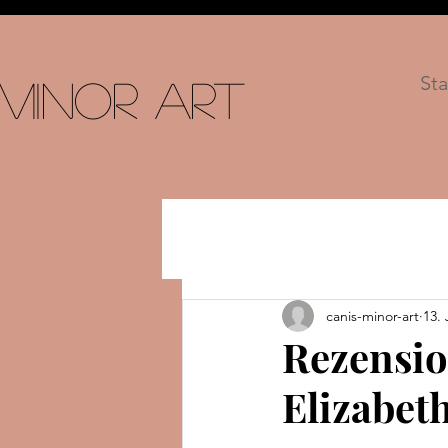
Sta
 Minor Art
canis-minor-art
13. 
Rezension
Elizabet