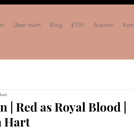
rt
Über mich
Blog
ETSY
Autorin
Kon
Juni
 | Red as Royal Blood |
h Hart