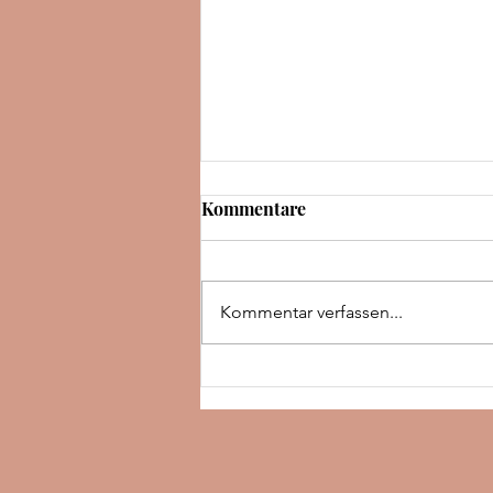
Kommentare
Kommentar verfassen...
Rezension | The night we met
| Abby Jimenez