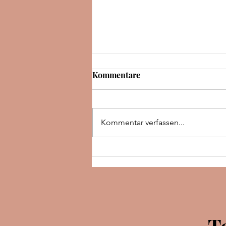
Kommentare
Kommentar verfassen...
Rezension | The night we met
| Abby Jimenez
T