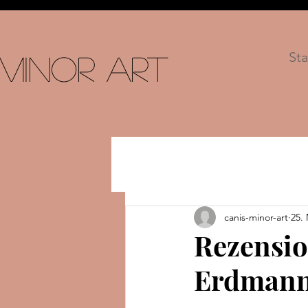
Sta
 Minor Art
canis-minor-art
25.
Rezensio
Erdmanns