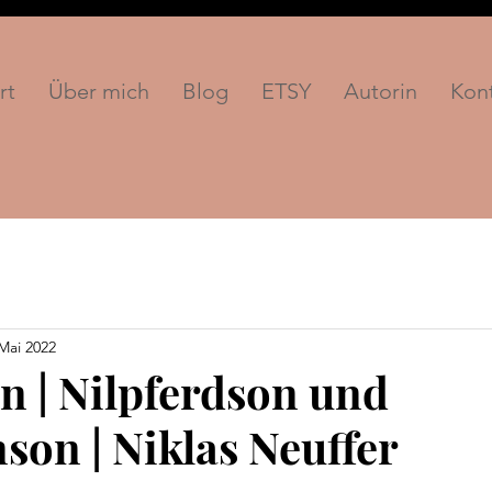
rt
Über mich
Blog
ETSY
Autorin
Kon
 Mai 2022
n | Nilpferdson und
on | Niklas Neuffer