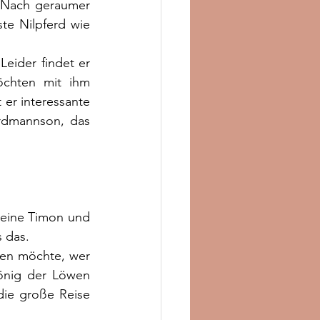
. Nach geraumer 
te Nilpferd wie 
eider findet er 
chten mit ihm 
 er interessante 
Erdmannson, das 
eine Timon und 
 das. 
den möchte, wer 
önig der Löwen 
die große Reise 