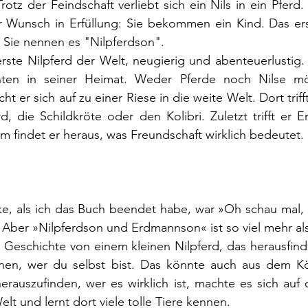
Trotz der Feindschaft verliebt sich ein Nils in ein Pferd
er Wunsch in Erfüllung: Sie bekommen ein Kind. Das ers
 Sie nennen es "Nilpferdson".
erste Nilpferd der Welt, neugierig und abenteuerlustig. L
nten in seiner Heimat. Weder Pferde noch Nilse mö
t er sich auf zu einer Riese in die weite Welt. Dort trifft
d, die Schildkröte oder den Kolibri. Zuletzt trifft er 
 findet er heraus, was Freundschaft wirklich bedeutet.
e, als ich das Buch beendet habe, war »Oh schau mal, 
Aber »Nilpferdson und Erdmannson« ist so viel mehr als
e Geschichte von einem kleinen Nilpferd, das herausfin
rnen, wer du selbst bist. Das könnte auch aus dem K
rauszufinden, wer es wirklich ist, machte es sich auf 
elt und lernt dort viele tolle Tiere kennen.