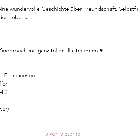
s eine wundervolle Geschichte über Freundschaft, Selbstf
des Lebens.
nderbuch mit ganz tollen Illustrationen ♥
und Erdmannson
ffer
 MD 
ver)
5 von 5 Sterne