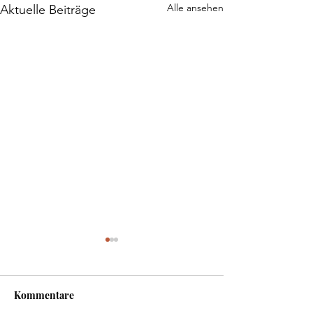
Alle ansehen
Aktuelle Beiträge
Rezension | Spellcaster |
Jaymin Eve
KLAPPENTEXT Nie hätte ich
Kommentare
gedacht, am Weatherstone