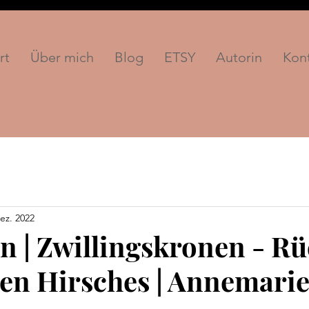
rt
Über mich
Blog
ETSY
Autorin
Kon
ez. 2022
n | Zwillingskronen - R
en Hirsches | Annemarie