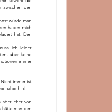
mir sowohl die 
n zwischen den 
onst würde man 
nen haben mich 
lauert hat. Den 
uss ich leider 
en, aber keine 
motionen immer 
Nicht immer ist 
ie näher hin!
 aber eher von 
h hätte man den 