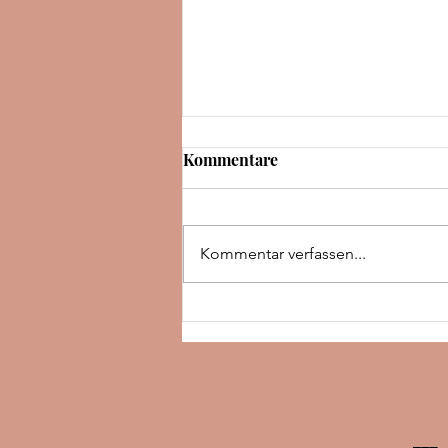
Kommentare
Kommentar verfassen...
Rezension | The night we met
| Abby Jimenez