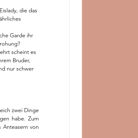
islady, die das 
hrliches 
iche Garde ihr 
edrohung?
hrt scheint es 
hrem Bruder, 
nd nur schwer 
leich zwei Dinge 
agen habe. Zum 
s Anteasern von 