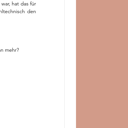
ar, hat das für 
hltechnisch den 
an mehr?