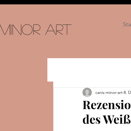
Sta
 Minor Art
canis-minor-art
8. D
Rezensio
des Weiß