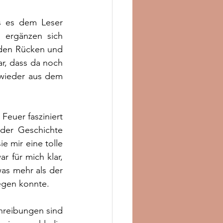
s es dem Leser 
 ergänzen sich 
r den Rücken und 
r, dass da noch 
 wieder aus dem 
Feuer fasziniert 
der Geschichte 
 mir eine tolle 
 für mich klar, 
s mehr als der 
legen konnte.
chreibungen sind 