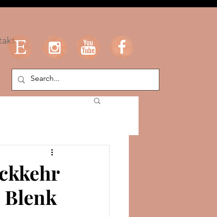
takt
ückkehr
 Blenk