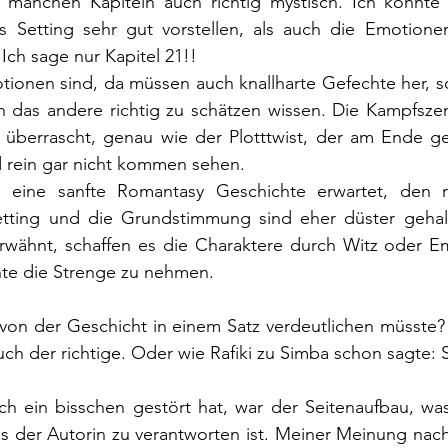
n manchen Kapiteln auch richtig mystisch. Ich konnte 
s Setting sehr gut vorstellen, als auch die Emotione
Ich sage nur Kapitel 21!! 
onen sind, da müssen auch knallharte Gefechte her, s
 das andere richtig zu schätzen wissen. Die Kampfsze
) überrascht, genau wie der Plotttwist, der am Ende ge
d rein gar nicht kommen sehen.
gs eine sanfte Romantasy Geschichte erwartet, den m
tting und die Grundstimmung sind eher düster gehalt
erwähnt, schaffen es die Charaktere durch Witz oder E
hte die Strenge zu nehmen.
von der Geschicht in einem Satz verdeutlichen müsste? 
uch der richtige. Oder wie Rafiki zu Simba schon sagte: S
ch ein bisschen gestört hat, war der Seitenaufbau, was
ls der Autorin zu verantworten ist. Meiner Meinung nac