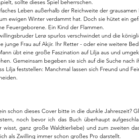
ielt, sollte dieses Spiel beherrschen.
 einfaches Leben außerhalb der Reichweite der grausamen E
um ewigen Winter verdammt hat. Doch sie hütet ein gefä
eine Feuergeborene. Ein Kind der Flammen.
Zwillingsbruder Lerø spurlos verschwindet und die königl
 die junge Frau auf Akjir. Ihr Retter - oder eine weitere B
ann übt eine große Faszination auf Lilja aus und umgeke
hen. Gemeinsam begeben sie sich auf die Suche nach i
 Lilja feststellen: Manchmal lassen sich Freund und Fei
heiden.
ein schon dieses Cover bitte in die dunkle Jahreszeit? G
stern, noch bevor ich das Buch überhaupt aufgeschl
hr wisst, ganz große Waldtierliebe) und zum zweiten da
ich als Zwilling immer schon großes Pro darstellt.