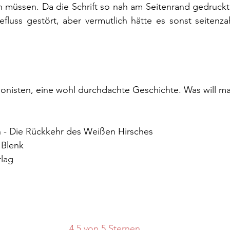
n müssen. Da die Schrift so nah am Seitenrand gedruckt w
fluss gestört, aber vermutlich hätte es sonst seitenza
gonisten, eine wohl durchdachte Geschichte. Was will m
en - Die Rückkehr des Weißen Hirsches
 Blenk
rlag
4,5 von 5 Sternen