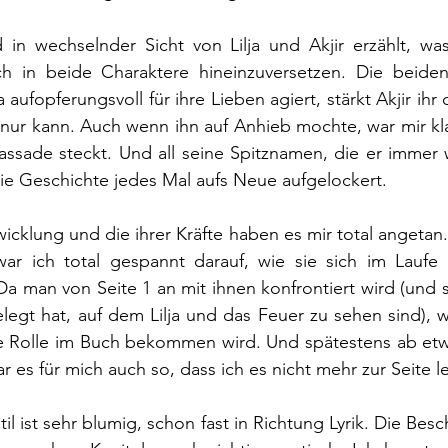
 in wechselnder Sicht von Lilja und Akjir erzählt, wa
ch in beide Charaktere hineinzuversetzen. Die beiden
a aufopferungsvoll für ihre Lieben agiert, stärkt Akjir ih
 nur kann. Auch wenn ihn auf Anhieb mochte, war mir kla
Fassade steckt. Und all seine Spitznamen, die er immer
die Geschichte jedes Mal aufs Neue aufgelockert.
icklung und die ihrer Kräfte haben es mir total angetan. 
r ich total gespannt darauf, wie sie sich im Laufe 
a man von Seite 1 an mit ihnen konfrontiert wird (und sie
legt hat, auf dem Lilja und das Feuer zu sehen sind), war
e Rolle im Buch bekommen wird. Und spätestens ab etwa
r es für mich auch so, dass ich es nicht mehr zur Seite 
l ist sehr blumig, schon fast in Richtung Lyrik. Die Bes