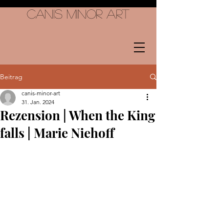
Canis Minor Art
Beitrag
canis-minor-art
31. Jan. 2024
Rezension | When the King
falls | Marie Niehoff