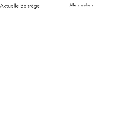
Alle ansehen
Aktuelle Beiträge
Rezension | Spellcaster |
Jaymin Eve
KLAPPENTEXT Nie hätte ich
Kommentare