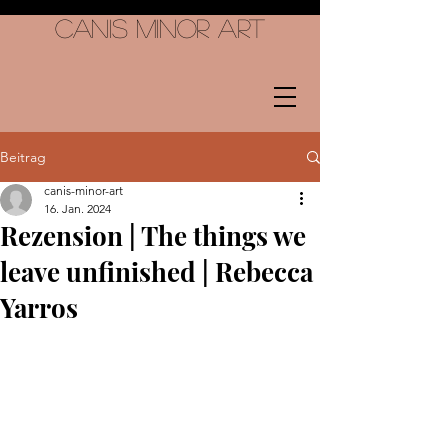
Canis Minor Art
Beitrag
canis-minor-art
16. Jan. 2024
Rezension | The things we
leave unfinished | Rebecca
Yarros