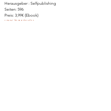
Herausgeber : Selfpublishing
Seiten: 596
Preis: 3,99€ (Ebook)
LINK ZUM BUCH
4 von 5 Sternen
Danke an dich, liebe Corinna, für das 
Rezensionsexemplar!
REZENSION
REZENSIONSEXEMPLAR
FANTASY
SELFPUBLISHING
THRILLER
Alle ansehen
Aktuelle Beiträge