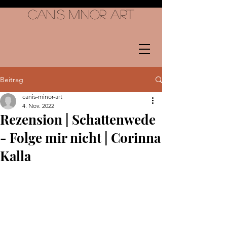
Canis Minor Art
Beitrag
canis-minor-art
4. Nov. 2022
Rezension | Schattenwede
- Folge mir nicht | Corinna
Kalla