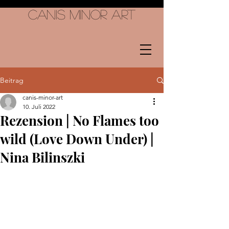
Canis Minor Art
Beitrag
canis-minor-art
10. Juli 2022
Rezension | No Flames too
wild (Love Down Under) |
Nina Bilinszki