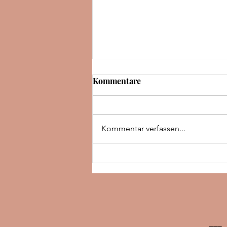
Kommentare
Kommentar verfassen...
Rezension | The night we met
| Abby Jimenez