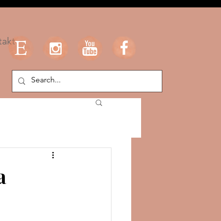
takt
a