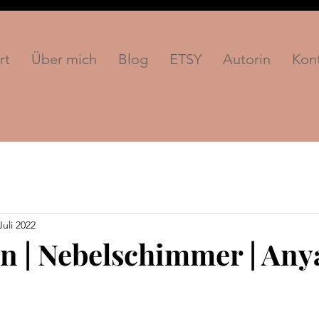
rt
Über mich
Blog
ETSY
Autorin
Kon
Juli 2022
n | Nebelschimmer | Any