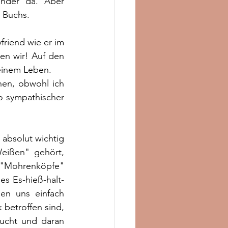
nder da. Aber 
s Buchs.
friend wie er im 
n wir! Auf den 
einem Leben. 
en, obwohl ich 
o sympathischer 
absolut wichtig 
eißen" gehört, 
 "Mohrenköpfe" 
hes Es-hieß-halt-
en uns einfach 
betroffen sind, 
aucht und daran 