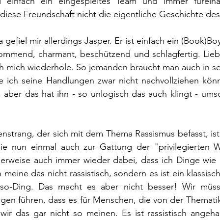
d einfach ein eingespieltes Team und immer füreina
diese Freundschaft nicht die eigentliche Geschichte de
 gefiel mir allerdings Jasper. Er ist einfach ein (Book)Boy
ommend, charmant, beschützend und schlagfertig. Liebe
ich mich wiederhole. So jemanden braucht man auch in s
 ich seine Handlungen zwar nicht nachvollziehen könn
 aber das hat ihn - so unlogisch das auch klingt - ums
strang, der sich mit dem Thema Rassismus befasst, ist 
ie nun einmal auch zur Gattung der "privilegierten W
herweise auch immer wieder dabei, dass ich Dinge wie
h meine das nicht rassistisch, sondern es ist ein klassisc
t-so-Ding. Das macht es aber nicht besser! Wir müss
en führen, dass es für Menschen, die von der Thematik 
 wir das gar nicht so meinen. Es ist rassistisch angeh