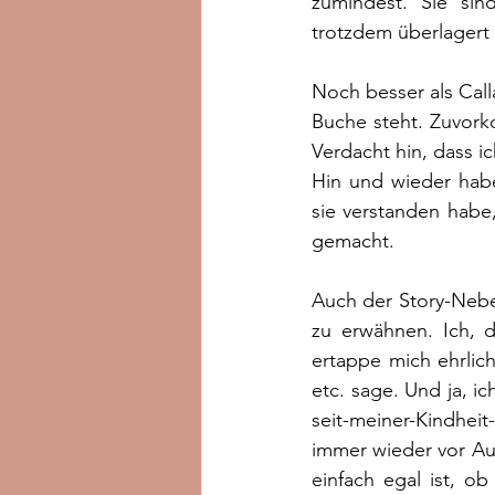
zumindest. Sie sin
trotzdem überlagert 
Noch besser als Calla
Buche steht. Zuvork
Verdacht hin, dass 
Hin und wieder habe
sie verstanden habe,
gemacht.
Auch der Story-Neben
zu erwähnen. Ich, d
ertappe mich ehrlic
etc. sage. Und ja, ic
seit-meiner-Kindhei
immer wieder vor Aug
einfach egal ist, ob