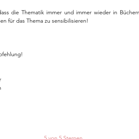
!
 dass die Thematik immer und immer wieder in Bücher
n für das Thema zu sensibilisieren!
pfehlung!
r
h
5 von 5 Sternen