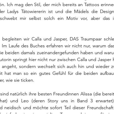
n. Ich mag den Stil, der mich bereits an Tattoos erinner
er Ladys Tätowiererin ist und die Mädels die Design
 schwebt mir selbst solch ein Motiv vor, aber das i
begleiten wir Calla und Jasper, DAS Traumpaar schlecht
 Im Laufe des Buches erfahren wir nicht nur, warum das
ie beiden damals zueinandergefunden haben und warum
utorin springt hier nicht nur zwischen Calla und Jasper h
ng angeht, sondern wechselt sich auch hin und wieder z
t hat man so ein gutes Gefühl für die beiden aufba
r, wie sie ticken.
ind natürlich ihre besten Freundinnen Alissa (die bereit
 hat) und Leo (deren Story uns in Band 3 erwartet)
d neidisch und möchte sofort Teil dieser Freundschaft s