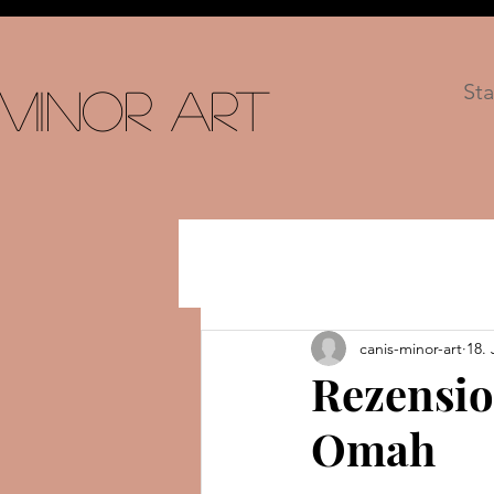
Sta
 Minor Art
canis-minor-art
18. 
Rezensio
Omah