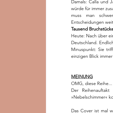
Damals: Calla und J
würde für immer zu
muss man schwere
Entscheidungen wei
Tausend Bruchstück
Heute: Nach über ein
Deutschland. Endlic
Minuspunkt: Sie tri
einzigen Blick imme
MEINUNG
OMG, diese Reihe...
Der Reihenauftakt
»Nebelschimmer« kon
Das Cover ist mal wi