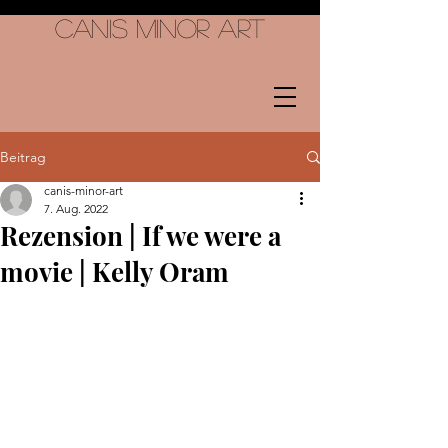
Canis Minor Art
Beitrag
canis-minor-art
7. Aug. 2022
Rezension | If we were a
movie | Kelly Oram