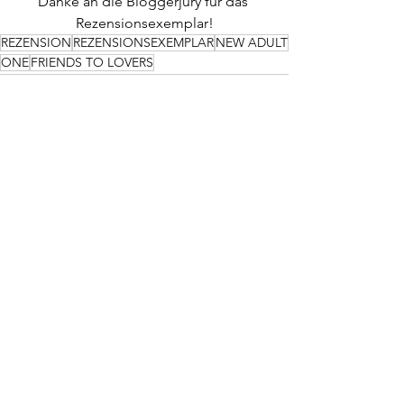
Danke an die Bloggerjury für das 
Rezensionsexemplar!
REZENSION
REZENSIONSEXEMPLAR
NEW ADULT
ONE
FRIENDS TO LOVERS
Alle ansehen
Aktuelle Beiträge