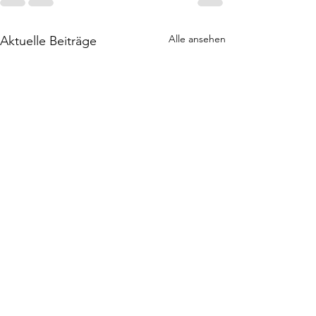
Alle ansehen
Aktuelle Beiträge
Rezension | Spellcaster |
Jaymin Eve