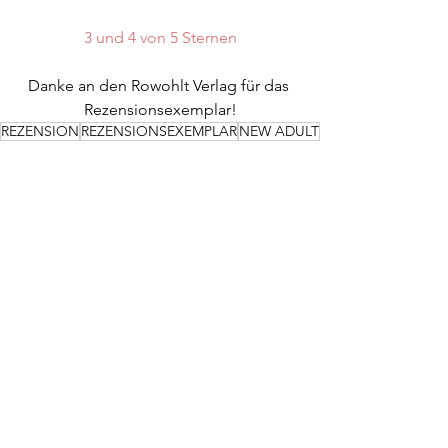
3 und 4 von 5 Sternen
Danke an den Rowohlt Verlag für das 
Rezensionsexemplar!
REZENSION
REZENSIONSEXEMPLAR
NEW ADULT
KYSS
Alle ansehen
Aktuelle Beiträge