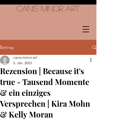
Canis Minor Art
Beitrag
canis-minor-art
5. Jan. 2023
Rezension | Because it's
true - Tausend Momente
& ein einziges
Versprechen | Kira Mohn
& Kelly Moran