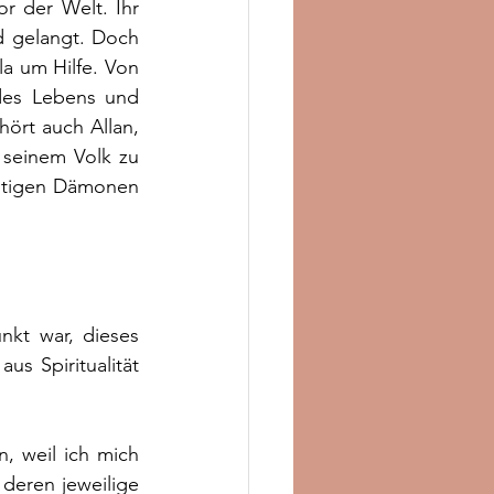
r der Welt. Ihr 
d gelangt. Doch 
a um Hilfe. Von 
des Lebens und 
rt auch Allan, 
seinem Volk zu 
htigen Dämonen 
kt war, dieses 
s Spiritualität 
, weil ich mich 
eren jeweilige 