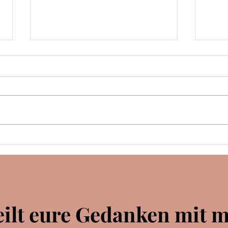
Rezension | Spellcaster |
Jaymin Eve
KLAPPENTEXT Nie hätte ich
gedacht, am Weatherstone
College, der renommiertesten
Zauberschule der Welt,
angenommen zu werden. Es ist
Rezen
nicht so, dass ich keine Magie
M. 
besäße. Sie ist nur ...
unberechenbar
eilt eure Gedanken mit m