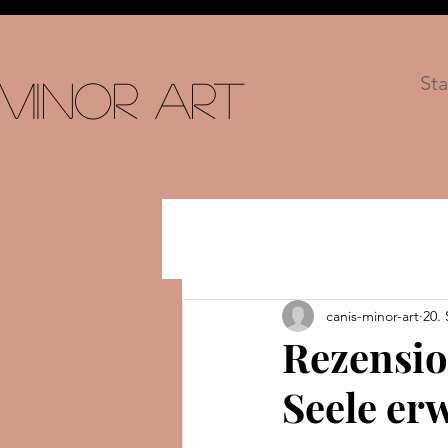
Sta
 Minor Art
canis-minor-art
20.
Rezensio
Seele erw