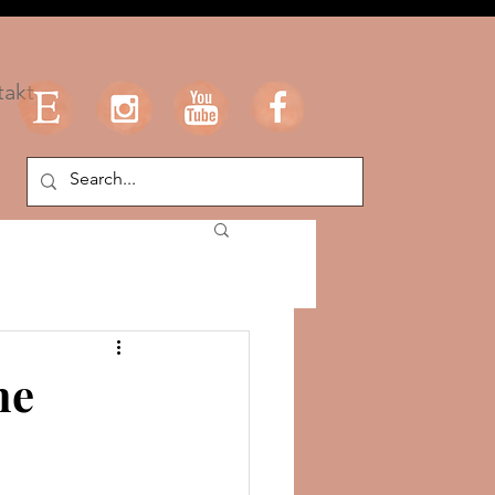
takt
ne