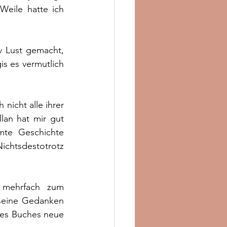
eile hatte ich 
 Lust gemacht, 
s es vermutlich 
icht alle ihrer 
an hat mir gut 
mte Geschichte 
chtsdestotrotz 
 mehrfach zum 
seine Gedanken 
es Buches neue 