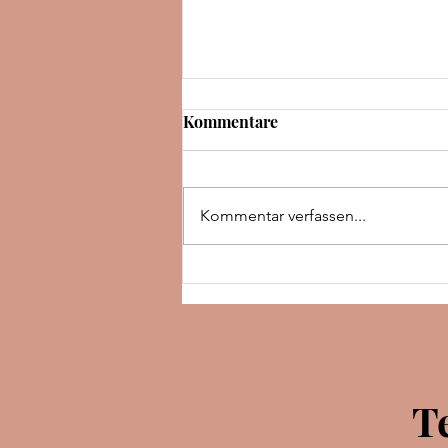
Kommentare
Kommentar verfassen...
Rezension | The night we met
| Abby Jimenez
T