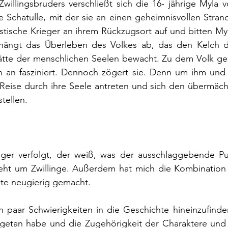
willingsbruders verschließt sich die 16- jährige Myla vo
ine Schatulle, mit der sie an einen geheimnisvollen Stran
stische Krieger an ihrem Rückzugsort auf und bitten Myl
 hängt das Überleben des Volkes ab, das den Kelch 
ätte der menschlichen Seelen bewacht. Zu dem Volk gehö
 an fasziniert. Dennoch zögert sie. Denn um ihm und 
e Reise durch ihre Seele antreten und sich den übermäc
tellen. 
er verfolgt, der weiß, was der ausschlaggebende Pun
eht um Zwillinge. Außerdem hat mich die Kombination au
te neugierig gemacht.
n paar Schwierigkeiten in die Geschichte hineinzufinden
getan habe und die Zugehörigkeit der Charaktere und d