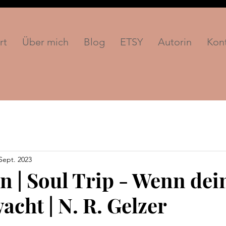
rt
Über mich
Blog
ETSY
Autorin
Kon
 Sept. 2023
n | Soul Trip - Wenn dei
acht | N. R. Gelzer